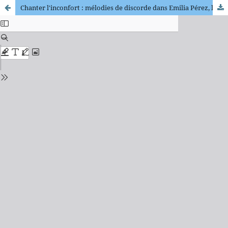
Chanter l'inconfort : mélodies de discorde dans Emilia Pérez, la comédie musicale qui agite le Mexique