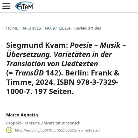
HOME
/
ARCHIVES
/
NO. 9,1 (2025)
/
Review articles
Siegmund Kvam:
Poesie – Musik –
Übersetzung. Varietäten in der
Translation von Liedtexten
(=
TransÜD
142). Berlin: Frank &
Timme, 2024. ISBN 978-3-7329-
1000-7. 197 Seiten.
Marco Agnetta
Leopold-Franzens-Universität Innsbruck
https://orcid.org/0009-0005-9520-3082 (unauthenticated)