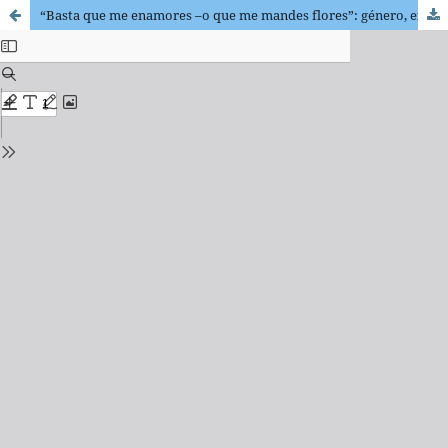
“Basta que me enamores –o que me mandes flores”: género, experiencia y emociones en el corpus del pop-rock en español