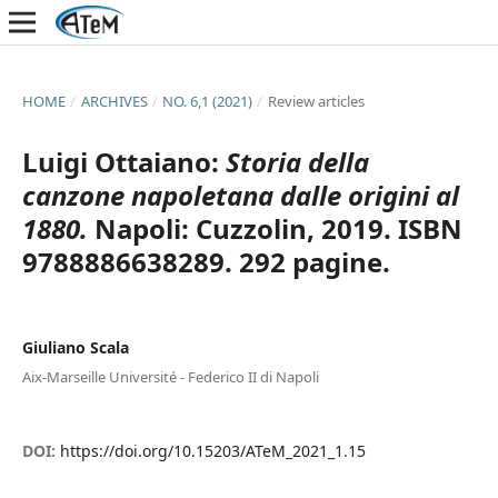
HOME
/
ARCHIVES
/
NO. 6,1 (2021)
/
Review articles
Luigi Ottaiano:
Storia della
canzone napoletana dalle origini al
1880.
Napoli: Cuzzolin, 2019. ISBN
9788886638289. 292 pagine.
Giuliano Scala
Aix-Marseille Université - Federico II di Napoli
DOI:
https://doi.org/10.15203/ATeM_2021_1.15